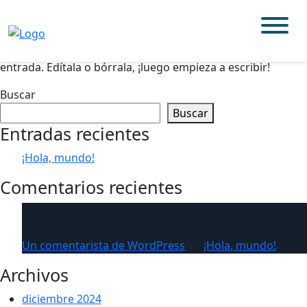
¡Hola, mundo!
By: Francisco Pasten
Te damos la bienvenida a WordPress. Esta es tu primera
entrada. Edítala o bórrala, ¡luego empieza a escribir!
Buscar
Buscar
Entradas recientes
¡Hola, mundo!
Comentarios recientes
Un comentarista de WordPress
en
¡Hola, mundo!
Archivos
diciembre 2024